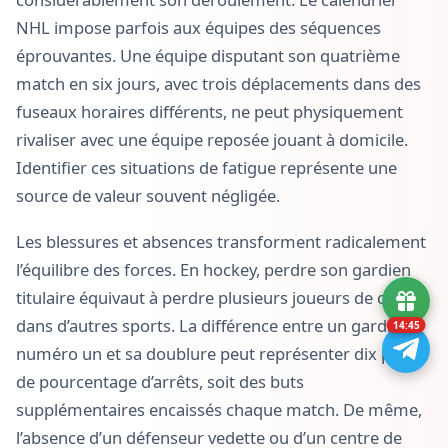
NHL impose parfois aux équipes des séquences
éprouvantes. Une équipe disputant son quatrième
match en six jours, avec trois déplacements dans des
fuseaux horaires différents, ne peut physiquement
rivaliser avec une équipe reposée jouant à domicile.
Identifier ces situations de fatigue représente une
source de valeur souvent négligée.
Les blessures et absences transforment radicalement
l’équilibre des forces. En hockey, perdre son gardien
titulaire équivaut à perdre plusieurs joueurs de champ
dans d’autres sports. La différence entre un gardien
14:42
numéro un et sa doublure peut représenter dix points
de pourcentage d’arrêts, soit des buts
supplémentaires encaissés chaque match. De même,
l’absence d’un défenseur vedette ou d’un centre de