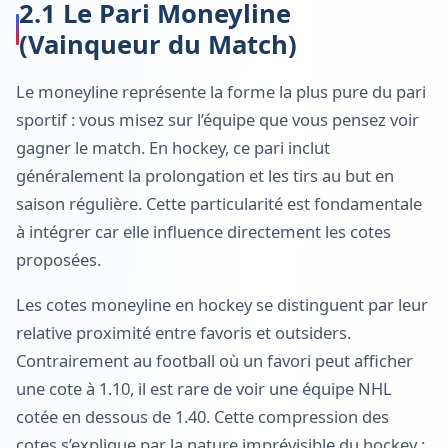
2.1 Le Pari Moneyline
(Vainqueur du Match)
Le moneyline représente la forme la plus pure du pari
sportif : vous misez sur l’équipe que vous pensez voir
gagner le match. En hockey, ce pari inclut
généralement la prolongation et les tirs au but en
saison régulière. Cette particularité est fondamentale
à intégrer car elle influence directement les cotes
proposées.
Les cotes moneyline en hockey se distinguent par leur
relative proximité entre favoris et outsiders.
Contrairement au football où un favori peut afficher
une cote à 1.10, il est rare de voir une équipe NHL
cotée en dessous de 1.40. Cette compression des
cotes s’explique par la nature imprévisible du hockey :