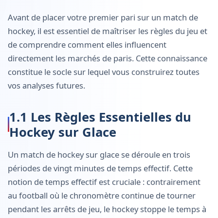
Avant de placer votre premier pari sur un match de
hockey, il est essentiel de maîtriser les règles du jeu et
de comprendre comment elles influencent
directement les marchés de paris. Cette connaissance
constitue le socle sur lequel vous construirez toutes
vos analyses futures.
1.1 Les Règles Essentielles du
Hockey sur Glace
Un match de hockey sur glace se déroule en trois
périodes de vingt minutes de temps effectif. Cette
notion de temps effectif est cruciale : contrairement
au football où le chronomètre continue de tourner
pendant les arrêts de jeu, le hockey stoppe le temps à