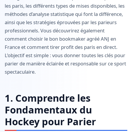
les paris, les différents types de mises disponibles, les
méthodes d’analyse statistique qui font la différence,
ainsi que les stratégies éprouvées par les parieurs
professionnels. Vous découvrirez également
comment choisir le bon bookmaker agréé ANJ en
France et comment tirer profit des paris en direct.
L’objectif est simple : vous donner toutes les clés pour
parier de manière éclairée et responsable sur ce sport
spectaculaire.
1. Comprendre les
Fondamentaux du
Hockey pour Parier