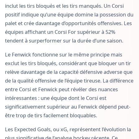
inclut les tirs bloqués et les tirs manqués. Un Corsi
positif indique qu’une équipe domine la possession du
palet et crée davantage d’opportunités offensives. Les
équipes affichant un Corsi For supérieur à 52%
tendent à surperformer sur la durée d’une saison.
Le Fenwick fonctionne sur le même principe mais
exclut les tirs bloqués, considérant que bloquer un tir
relève davantage de la capacité défensive adverse que
de la qualité offensive de l’équipe tireuse. La différence
entre Corsi et Fenwick peut révéler des nuances
intéressantes : une équipe dont le Corsi est
significativement supérieur au Fenwick dépend peut-
être trop de tirs facilement bloquables.
Les Expected Goals, ou xG, représentent l’évolution la
plus significative de l’analyse hockey récente. Ce