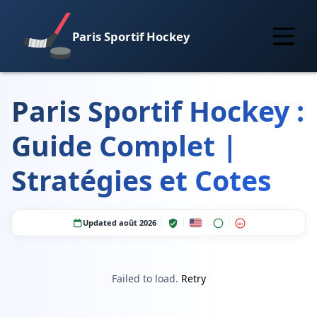
Paris Sportif Hockey
Paris Sportif Hockey :
Guide Complet |
Stratégies et Cotes
Updated août 2026
18+
Failed to load.
Retry