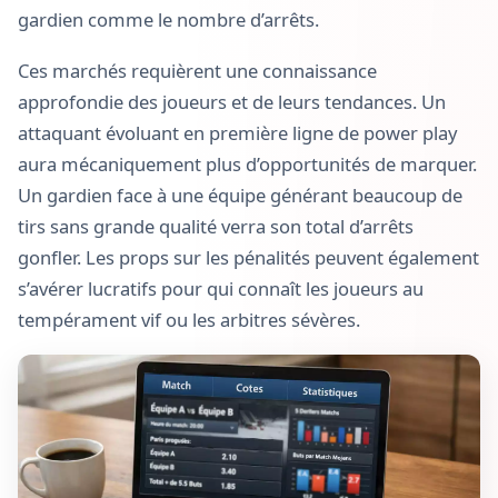
gardien comme le nombre d’arrêts.
Ces marchés requièrent une connaissance
approfondie des joueurs et de leurs tendances. Un
attaquant évoluant en première ligne de power play
aura mécaniquement plus d’opportunités de marquer.
Un gardien face à une équipe générant beaucoup de
tirs sans grande qualité verra son total d’arrêts
gonfler. Les props sur les pénalités peuvent également
s’avérer lucratifs pour qui connaît les joueurs au
tempérament vif ou les arbitres sévères.