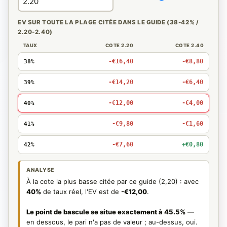
EV SUR TOUTE LA PLAGE CITÉE DANS LE GUIDE (38-42% /
2.20-2.40)
TAUX
COTE 2.20
COTE 2.40
-€16,40
-€8,80
38%
-€14,20
-€6,40
39%
-€12,00
-€4,00
40%
-€9,80
-€1,60
41%
-€7,60
+€0,80
42%
ANALYSE
À la cote la plus basse citée par ce guide (2,20) : avec
40%
de taux réel, l'EV est de
-€12,00
.
Le point de bascule se situe exactement à 45.5%
—
en dessous, le pari n'a pas de valeur ; au-dessus, oui.