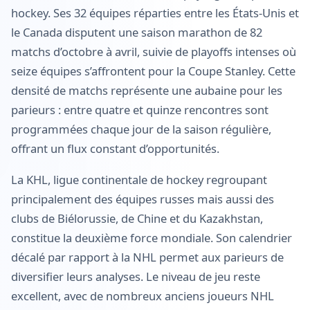
hockey. Ses 32 équipes réparties entre les États-Unis et
le Canada disputent une saison marathon de 82
matchs d’octobre à avril, suivie de playoffs intenses où
seize équipes s’affrontent pour la Coupe Stanley. Cette
densité de matchs représente une aubaine pour les
parieurs : entre quatre et quinze rencontres sont
programmées chaque jour de la saison régulière,
offrant un flux constant d’opportunités.
La KHL, ligue continentale de hockey regroupant
principalement des équipes russes mais aussi des
clubs de Biélorussie, de Chine et du Kazakhstan,
constitue la deuxième force mondiale. Son calendrier
décalé par rapport à la NHL permet aux parieurs de
diversifier leurs analyses. Le niveau de jeu reste
excellent, avec de nombreux anciens joueurs NHL