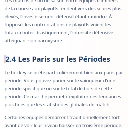
Les matchs de fin de saison entre équipes éliminées
de la course aux playoffs tendent vers des scores plus
élevés, l’investissement défensif étant moindre. À
l’opposé, les confrontations de playoffs voient les
totaux chuter drastiquement, l’intensité défensive
atteignant son paroxysme.
2.4 Les Paris sur les Périodes
Le hockey se prête particulièrement bien aux paris par
période. Vous pouvez parier sur le vainqueur d’une
période spécifique ou sur le total de buts de cette
période. Ce marché permet d’exploiter des tendances
plus fines que les statistiques globales de match.
Certaines équipes démarrent traditionnellement fort
avant de voir leur niveau baisser en troisième période.