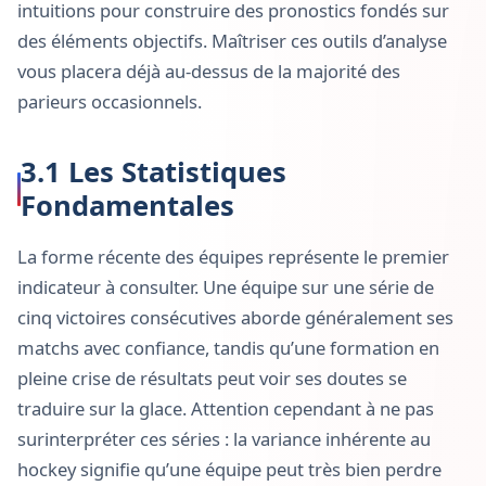
intuitions pour construire des pronostics fondés sur
des éléments objectifs. Maîtriser ces outils d’analyse
vous placera déjà au-dessus de la majorité des
parieurs occasionnels.
3.1 Les Statistiques
Fondamentales
La forme récente des équipes représente le premier
indicateur à consulter. Une équipe sur une série de
cinq victoires consécutives aborde généralement ses
matchs avec confiance, tandis qu’une formation en
pleine crise de résultats peut voir ses doutes se
traduire sur la glace. Attention cependant à ne pas
surinterpréter ces séries : la variance inhérente au
hockey signifie qu’une équipe peut très bien perdre