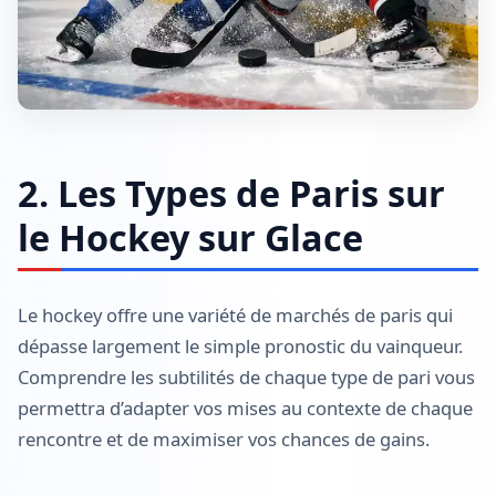
2. Les Types de Paris sur
le Hockey sur Glace
Le hockey offre une variété de marchés de paris qui
dépasse largement le simple pronostic du vainqueur.
Comprendre les subtilités de chaque type de pari vous
permettra d’adapter vos mises au contexte de chaque
rencontre et de maximiser vos chances de gains.