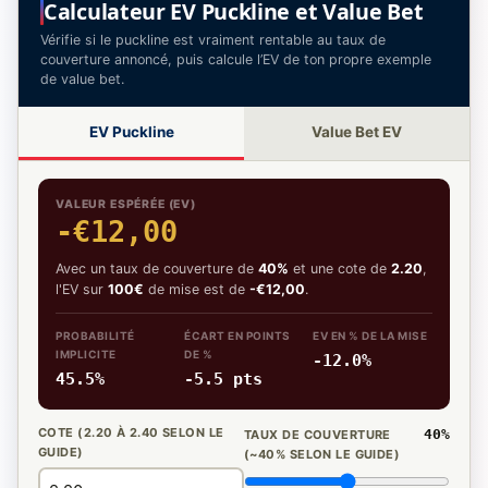
Calculateur EV Puckline et Value Bet
Vérifie si le puckline est vraiment rentable au taux de
couverture annoncé, puis calcule l’EV de ton propre exemple
de value bet.
EV Puckline
Value Bet EV
VALEUR ESPÉRÉE (EV)
-€12,00
Avec un taux de couverture de
40%
et une cote de
2.20
,
l'EV sur
100€
de mise est de
-€12,00
.
PROBABILITÉ
ÉCART EN POINTS
EV EN % DE LA MISE
IMPLICITE
DE %
-12.0%
45.5%
-5.5 pts
COTE (2.20 À 2.40 SELON LE
40%
TAUX DE COUVERTURE
GUIDE)
(~40% SELON LE GUIDE)