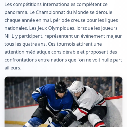
Les compétitions internationales complètent ce
panorama. Le Championnat du Monde se déroule
chaque année en mai, période creuse pour les ligues
nationales. Les Jeux Olympiques, lorsque les joueurs
NHL y participent, représentent un événement majeur
tous les quatre ans. Ces tournois attirent une
attention médiatique considérable et proposent des
confrontations entre nations que l’on ne voit nulle part
ailleurs.